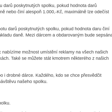
tu darů poskytnutých spolku, pokud hodnota darů
ě nebo činí alespoň 1.000,-Kč, maximálně lze odečíst
otu darů poskytnutých spolku, pokud hodnota daru činí
 základu daně. Mezi dárcem a obdarovaným bude sepsán
c nabízíme možnost umístění reklamy na všech našich
nkách. Také se můžete stát kmotrem některého z našich
bo i drobné dárce. Každého, kdo se chce přesvědčit
návštěvu našeho spolku.
polku.