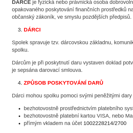
DÁRCE
je fyzická nebo právnická osoba dobrovoln
opakovaného poskytování finančních prostředků na 
občanský zákoník, ve smyslu pozdějších předpisů.
DÁRCI
Spolek spravuje tzv. dárcovskou základnu, komuniku
spolku.
Dárcům je při poskytnutí daru vystaven doklad potvrz
je sepsána darovací smlouva.
ZPŮSOB POSKYTOVÁNÍ DARŮ
Dárci mohou spolku pomoci svými peněžitými dary 
bezhotovostně prostřednictvím platebního sy
bezhotovostně platební kartou VISA, nebo Ma
přímým vkladem na účet
1002228214/2700