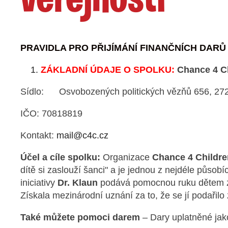
veřejnosti
PRAVIDLA PRO PŘIJÍMÁNÍ FINANČNÍCH DAR
ZÁKLADNÍ ÚDAJE O SPOLKU:
Chance 4 Ch
Sídlo: Osvobozených politických vězňů 656, 272
IČO: 70818819
Kontakt:
mail@c4c.cz
Účel a cíle spolku:
Organizace
Chance 4 Childre
dítě si zaslouží šanci" a je jednou z nejdéle půso
iniciativy
Dr. Klaun
podává pomocnou ruku dětem z
Získala mezinárodní uznání za to, že se jí podařilo 
Také můžete pomoci darem
– Dary uplatněné jak