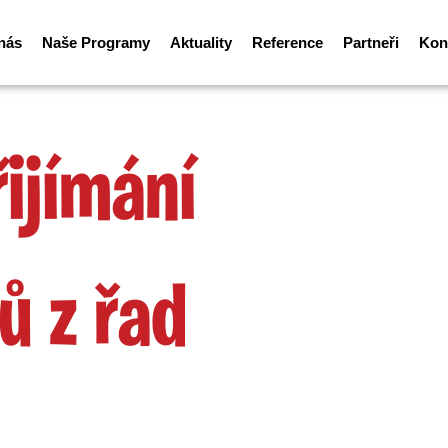
nás
Naše Programy
Aktuality
Reference
Partneři
Kon
řijímání
ů z řad