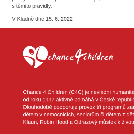
s těmito pravidly.
V Kladně dne 15. 6. 2022
Chance 4 Children (C4C) je nevládní humanitár
od roku 1997 aktivně pomáhá v České republi
Dlouhodobě podporuje provoz tři programů z
dětem v nemocnicích, seniorům či dětem z dě
Klaun, Robin Hood a Odrazový můstek k život