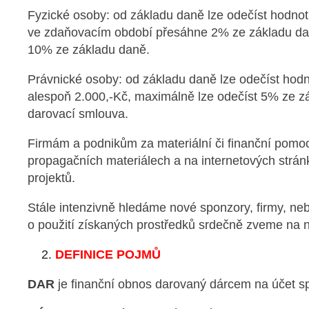
Fyzické osoby: od základu daně lze odečíst hodno
ve zdaňovacím období přesáhne 2% ze základu dan
10% ze základu daně.
Právnické osoby: od základu daně lze odečíst hodn
alespoň 2.000,-Kč, maximálně lze odečíst 5% ze
darovací smlouva.
Firmám a podnikům za materiální či finanční pomo
propagačních materiálech a na internetových strá
projektů.
Stále intenzivně hledáme nové sponzory, firmy, ne
o použití získaných prostředků srdečně zveme na 
DEFINICE POJMŮ
DAR
je finanční obnos darovaný dárcem na účet s