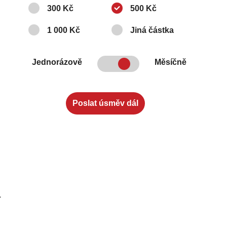
300 Kč
500 Kč
1 000 Kč
Jiná částka
Jednorázově
Měsíčně
.