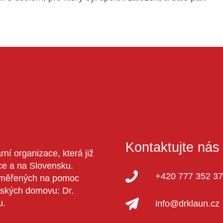
Kontaktujte nás
ní organizace, která již
ce a na Slovensku.
+420 777 352 3
aměřených na pomoc
tských domovu: Dr.
u.
info@drklaun.cz