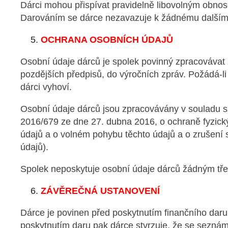
Dárci mohou přispívat pravidelně libovolným obno
Darováním se dárce nezavazuje k žádnému dalšímu
OCHRANA OSOBNÍCH ÚDAJŮ
Osobní údaje dárců je spolek povinný zpracovávat
pozdějších předpisů, do výročních zpráv. Požádá-li
dárci vyhoví.
Osobní údaje dárců jsou zpracovávány v souladu 
2016/679 ze dne 27. dubna 2016, o ochraně
fyzic
údajů
a o volném pohybu těchto údajů a o zrušení
údajů).
Spolek neposkytuje osobní údaje dárců žádným tř
ZÁVĚREČNÁ USTANOVENÍ
Dárce je povinen před poskytnutím finančního daru
poskytnutím daru pak dárce stvrzuje, že se seznámi