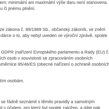
sem; minimální ani maximální výše daru není stanovena.
 či jinému plnění.
 ze zákona č. 89/1989 Sb., občanský zákoník, ve znění
 dárce o to, aby nebyl uveden ve výroční zprávě, spolek
s GDPR (nařízení Evropského parlamentu a Rady (EU) č
kých osob
v souvislosti se zpracováním
osobních
 směrnice 95/46/ES (obecné nařízení o ochraně osobníc
etím osobám.
 se řádně seznámit s těmito pravidly a samotným
l s účelem, pro který byl spolek založen, a dále pak